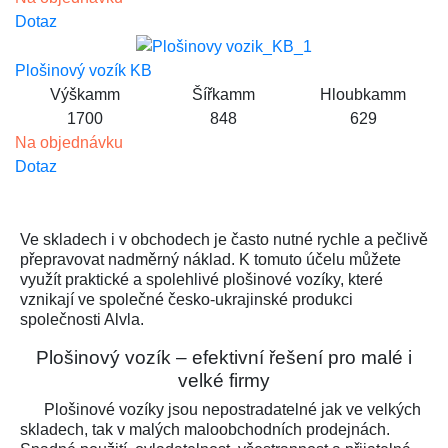
Dotaz
Plošinový vozík KB
Výška
mm
Šířka
mm
Hloubka
mm
1700
848
629
Na objednávku
Dotaz
Ve skladech i v obchodech je často nutné rychle a pečlivě
přepravovat nadměrný náklad. K tomuto účelu můžete
využít praktické a spolehlivé plošinové vozíky, které
vznikají ve společné česko-ukrajinské produkci
společnosti Alvla.
Plošinový vozík – efektivní řešení pro malé i
velké firmy
Plošinové vozíky jsou nepostradatelné jak ve velkých
skladech, tak v malých maloobchodních prodejnách.