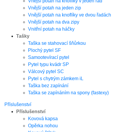
Vnější potah na knoflíky v jeden řad
Vnější potah na jeden zip
Vnější potah na knoflíky ve dvou řadách
Vnější potah na dva zipy
Vnitřní potah na háčky
Tašky
Taška se stahovací šňůrkou
Plochý pytel SF
Samootevírací pytel
Pytel typu kvádr SP
Válcový pytel SC
Pytel s chytrým zámkem iL
Taška bez zapínání
Taška se zapínáním na spony (fastexy)
Příslušenství
Příslušenství
Kovová kapsa
Opěrka nohou