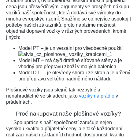
Snadné použití, ovladatelnost, všestrannost a přijatelná
cena jsou přesvědčivými argumenty ve prospěch nákupu
vozíků naší společnosti, která dodává své výrobky do
mnoha evropských zemí. Snažíme se co nejvíce uspokojit
potřeby našich zákazníků, proto nabízíme možnost
objednat dopravní vozíky v různých provedeních, kromě
jiných:
Model PT – je univerzální pro všeobecné použití
Model MT – má čtyři drátěné síťované stěny a je
vhodný pro přepravu zboží v malých baleních
Model DT — je otevřený shora i ze stran a je určený
pro přepravu velkého nadměrného nákladu
Plošinové vozíky jsou stejně tak nezbytné a
nenahraditelné ve skladech, jako
vozíky na prádlo
v
prádelnách.
Proč nakupovat naše plošinové vozíky?
Spolupráce s naší společností zaručuje nejen
vysokou kvalitu a přijatelné ceny, ale také každodenní
realizaci našich základních hodnot: dostupnost, kvalitu