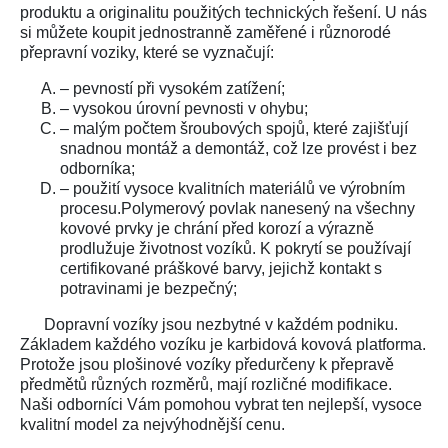
produktu a originalitu použitých technických řešení. U nás
si můžete koupit jednostranně zaměřené i různorodé
přepravní voziky, které se vyznačují:
– pevností při vysokém zatížení;
– vysokou úrovní pevnosti v ohybu;
– malým počtem šroubových spojů, které zajišťují
snadnou montáž a demontáž, což lze provést i bez
odborníka;
– použití vysoce kvalitních materiálů ve výrobním
procesu.Polymerový povlak nanesený na všechny
kovové prvky je chrání před korozí a výrazně
prodlužuje životnost vozíků. K pokrytí se používají
certifikované práškové barvy, jejichž kontakt s
potravinami je bezpečný;
Dopravní vozíky jsou nezbytné v každém podniku.
Základem každého vozíku je karbidová kovová platforma.
Protože jsou plošinové vozíky předurčeny k přepravě
předmětů různých rozměrů, mají rozličné modifikace.
Naši odborníci Vám pomohou vybrat ten nejlepší, vysoce
kvalitní model za nejvýhodnější cenu.