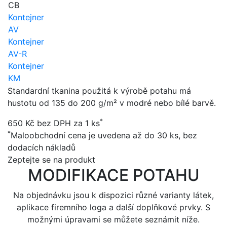
CB
Kontejner
AV
Kontejner
AV-R
Kontejner
KM
Standardní tkanina použitá k výrobě potahu má
hustotu od 135 do 200 g/m² v modré nebo bílé barvě.
*
650
Kč bez DPH za 1 ks
*
Maloobchodní cena je uvedena až do 30 ks, bez
dodacích nákladů
Zeptejte se na produkt
MODIFIKACE POTAHU
Na objednávku jsou k dispozici různé varianty látek,
aplikace firemního loga a další doplňkové prvky. S
možnými úpravami se můžete seznámit níže.