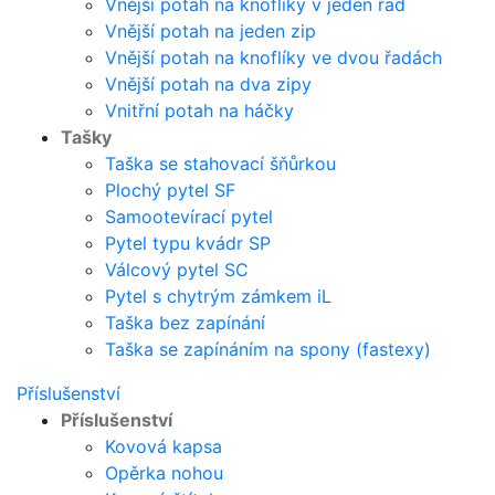
Vnější potah na knoflíky v jeden řad
Vnější potah na jeden zip
Vnější potah na knoflíky ve dvou řadách
Vnější potah na dva zipy
Vnitřní potah na háčky
Tašky
Taška se stahovací šňůrkou
Plochý pytel SF
Samootevírací pytel
Pytel typu kvádr SP
Válcový pytel SC
Pytel s chytrým zámkem iL
Taška bez zapínání
Taška se zapínáním na spony (fastexy)
Příslušenství
Příslušenství
Kovová kapsa
Opěrka nohou