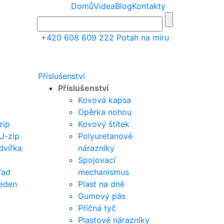
Domů
Videa
Blog
Kontakty
+420 608 609 222
Potah na míru
Příslušenství
Příslušenství
Kovová kapsa
Opěrka nohou
zip
Kovový štítek
 U-zip
Polyuretanové
dvířka
nárazníky
Spojovací
řad
mechanismus
jeden
Plast na dně
Gumový pás
Příčná tyč
Plastové nárazníky