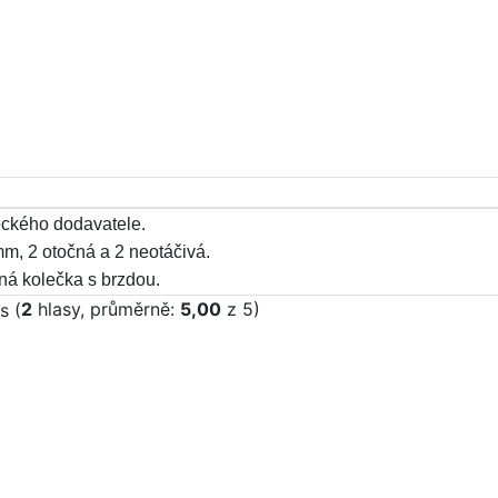
eckého dodavatele.
m, 2 otočná a 2 neotáčivá.
ná kolečka s brzdou.
(
2
hlasy, průměrně:
5,00
z 5)