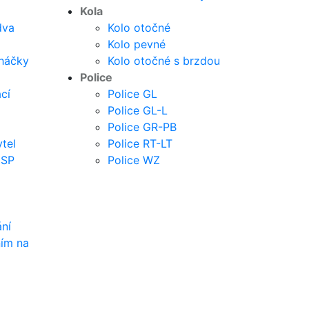
Kola
dva
Kolo otočné
Kolo pevné
 háčky
Kolo otočné s brzdou
Police
cí
Police GL
Police GL-L
Police GR-PB
tel
Police RT-LT
 SP
Police WZ
C
ní
ním na