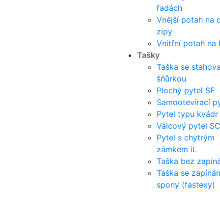
řadách
Vnější potah na 
zipy
Vnitřní potah na
Tašky
Taška se stahova
šňůrkou
Plochý pytel SF
Samootevírací py
Pytel typu kvádr
Válcový pytel S
Pytel s chytrým
zámkem iL
Taška bez zapíná
Taška se zapíná
spony (fastexy)